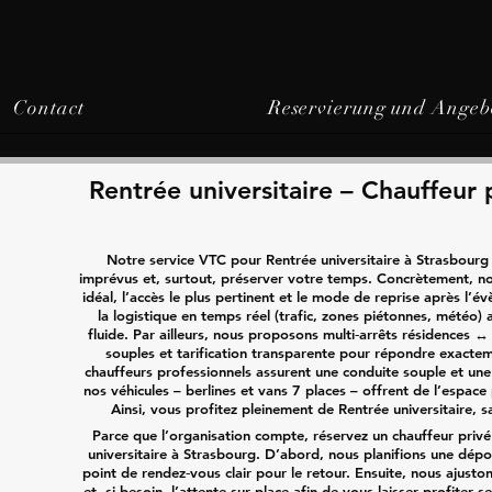
Contact
Reservierung und Angeb
Rentrée universitaire – Chauffeur 
Notre service VTC pour Rentrée universitaire à Strasbourg 
imprévus et, surtout, préserver votre temps. Concrètement, no
idéal, l’accès le plus pertinent et le mode de reprise après l’
la logistique en temps réel (trafic, zones piétonnes, météo) 
fluide. Par ailleurs, nous proposons multi‑arrêts résidences 
souples et tarification transparente pour répondre exactem
chauffeurs professionnels assurent une conduite souple et une
nos véhicules – berlines et vans 7 places – offrent de l’espace
Ainsi, vous profitez pleinement de Rentrée universitaire, s
Parce que l’organisation compte, réservez un chauffeur priv
universitaire à Strasbourg. D’abord, nous planifions une dépo
point de rendez‑vous clair pour le retour. Ensuite, nous ajustons 
et, si besoin, l’attente sur place afin de vous laisser profiter 