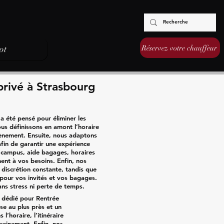
Réservez votre chauffeur
ot
privé à Strasbourg
a été pensé pour éliminer les
us définissons en amont l’horaire
évènement. Ensuite, nous adaptons
afin de garantir une expérience
↔ campus, aide bagages, horaires
ent à vos besoins. Enfin, nos
 discrétion constante, tandis que
 pour vos invités et vos bagages.
ans stress ni perte de temps.
é dédié pour Rentrée
se au plus près et un
l’horaire, l’itinéraire
sereinement. Enfin, nos