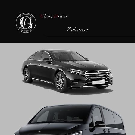
G
host
D
river
Zuhause