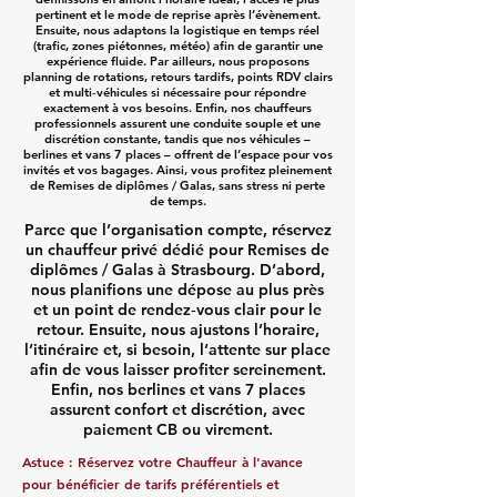
pertinent et le mode de reprise après l’évènement.
Ensuite, nous adaptons la logistique en temps réel
(trafic, zones piétonnes, météo) afin de garantir une
expérience fluide. Par ailleurs, nous proposons
planning de rotations, retours tardifs, points RDV clairs
et multi‑véhicules si nécessaire pour répondre
exactement à vos besoins. Enfin, nos chauffeurs
professionnels assurent une conduite souple et une
discrétion constante, tandis que nos véhicules –
berlines et vans 7 places – offrent de l’espace pour vos
invités et vos bagages. Ainsi, vous profitez pleinement
de Remises de diplômes / Galas, sans stress ni perte
de temps.
Parce que l’organisation compte, réservez
un chauffeur privé dédié pour Remises de
diplômes / Galas à Strasbourg. D’abord,
nous planifions une dépose au plus près
et un point de rendez‑vous clair pour le
retour. Ensuite, nous ajustons l’horaire,
l’itinéraire et, si besoin, l’attente sur place
afin de vous laisser profiter sereinement.
Enfin, nos berlines et vans 7 places
assurent confort et discrétion, avec
paiement CB ou virement.
Astuce : Réservez votre Chauffeur à l'avance
pour bénéficier de tarifs préférentiels et