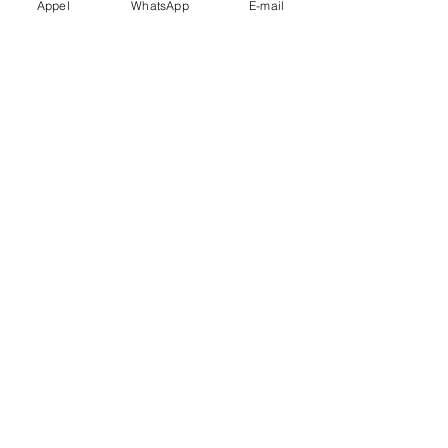
Appel
WhatsApp
E-mail
Nous dimensionnons selon l’effectif et les
distances.
Arrêts multiples ?
Planifiés pour fluidifier la soirée.
Paiement & facture ?
CB/virement et facture
disponibles.