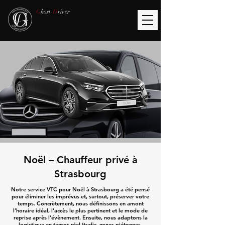
G
host
D
river
Noël – Chauffeur privé à
Strasbourg
Notre service VTC pour Noël à Strasbourg a été pensé
pour éliminer les imprévus et, surtout, préserver votre
temps. Concrètement, nous définissons en amont
l’horaire idéal, l’accès le plus pertinent et le mode de
reprise après l’évènement. Ensuite, nous adaptons la
logistique en temps réel (trafic, zones piétonnes,