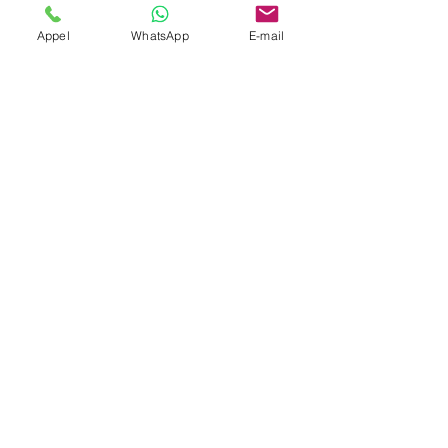
Appel
WhatsApp
E-mail
Oui, nous réservons un créneau dédié et
confirmons le point RDV.
Arrêts multiples possibles ?
Oui, avec ajustement de tarif si attente
prolongée.
Paiement CB/Virement ?
Oui, nous acceptons CB et