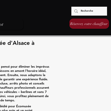
Réservez votre chauffeur
ot
ée d'Alsace à
pensé pour éliminer les imprévus
issons en amont l’horaire idéal,
ment. Ensuite, nous adaptons la
de garantir une expérience fluide.
ncluse, arrêts photo et conseils
hauffeurs professionnels assurent
s véhicules – berlines et vans 7
insi, vous profitez pleinement de
 de temps.
é dédié pour Écomusée
 plus près et un point