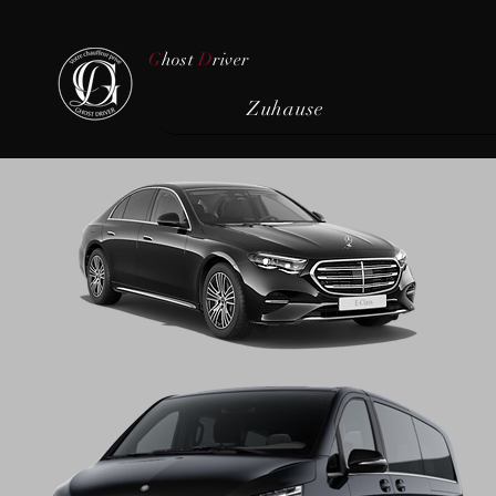
G
host
D
river
Zuhause