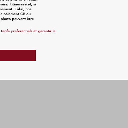
re, l’itinéraire et, si
einement. Enfin, nos
vec paiement CB ou
ts photo peuvent être
arifs préférentiels et garantir la