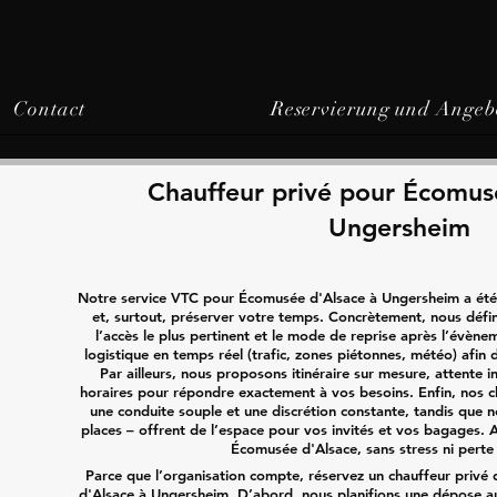
Contact
Reservierung und Angeb
Chauffeur privé pour Écomus
Ungersheim
Notre service VTC pour Écomusée d'Alsace à Ungersheim a été 
et, surtout, préserver votre temps. Concrètement, nous défin
l’accès le plus pertinent et le mode de reprise après l’évène
logistique en temps réel (trafic, zones piétonnes, météo) afin 
Par ailleurs, nous proposons itinéraire sur mesure, attente i
horaires pour répondre exactement à vos besoins. Enfin, nos c
une conduite souple et une discrétion constante, tandis que no
places – offrent de l’espace pour vos invités et vos bagages. A
Écomusée d'Alsace, sans stress ni perte
Parce que l’organisation compte, réservez un chauffeur priv
d'Alsace à Ungersheim. D’abord, nous planifions une dépose au