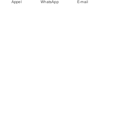
Appel
WhatsApp
E-mail
Carte d’identité/ID valides selon la
destination.
Groupes ?
Multi‑véhicules mobilisables.
Arrêts multiples ?
Possibles, prévoyez‑les lors du
devis.