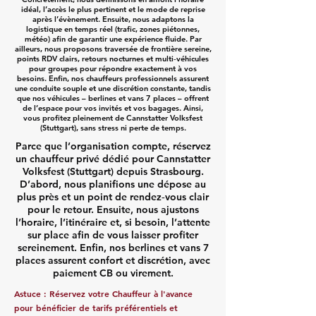
idéal, l’accès le plus pertinent et le mode de reprise
après l’évènement. Ensuite, nous adaptons la
logistique en temps réel (trafic, zones piétonnes,
météo) afin de garantir une expérience fluide. Par
ailleurs, nous proposons traversée de frontière sereine,
points RDV clairs, retours nocturnes et multi‑véhicules
pour groupes pour répondre exactement à vos
besoins. Enfin, nos chauffeurs professionnels assurent
une conduite souple et une discrétion constante, tandis
que nos véhicules – berlines et vans 7 places – offrent
de l’espace pour vos invités et vos bagages. Ainsi,
vous profitez pleinement de Cannstatter Volksfest
(Stuttgart), sans stress ni perte de temps.
Parce que l’organisation compte, réservez
un chauffeur privé dédié pour Cannstatter
Volksfest (Stuttgart) depuis Strasbourg.
D’abord, nous planifions une dépose au
plus près et un point de rendez‑vous clair
pour le retour. Ensuite, nous ajustons
l’horaire, l’itinéraire et, si besoin, l’attente
sur place afin de vous laisser profiter
sereinement. Enfin, nos berlines et vans 7
places assurent confort et discrétion, avec
paiement CB ou virement.
Astuce : Réservez votre Chauffeur à l'avance
pour bénéficier de tarifs préférentiels et