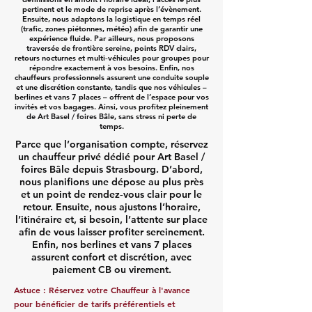
pertinent et le mode de reprise après l’évènement.
Ensuite, nous adaptons la logistique en temps réel
(trafic, zones piétonnes, météo) afin de garantir une
expérience fluide. Par ailleurs, nous proposons
traversée de frontière sereine, points RDV clairs,
retours nocturnes et multi‑véhicules pour groupes pour
répondre exactement à vos besoins. Enfin, nos
chauffeurs professionnels assurent une conduite souple
et une discrétion constante, tandis que nos véhicules –
berlines et vans 7 places – offrent de l’espace pour vos
invités et vos bagages. Ainsi, vous profitez pleinement
de Art Basel / foires Bâle, sans stress ni perte de
temps.
Parce que l’organisation compte, réservez
un chauffeur privé dédié pour Art Basel /
foires Bâle depuis Strasbourg. D’abord,
nous planifions une dépose au plus près
et un point de rendez‑vous clair pour le
retour. Ensuite, nous ajustons l’horaire,
l’itinéraire et, si besoin, l’attente sur place
afin de vous laisser profiter sereinement.
Enfin, nos berlines et vans 7 places
assurent confort et discrétion, avec
paiement CB ou virement.
Astuce : Réservez votre Chauffeur à l'avance
pour bénéficier de tarifs préférentiels et