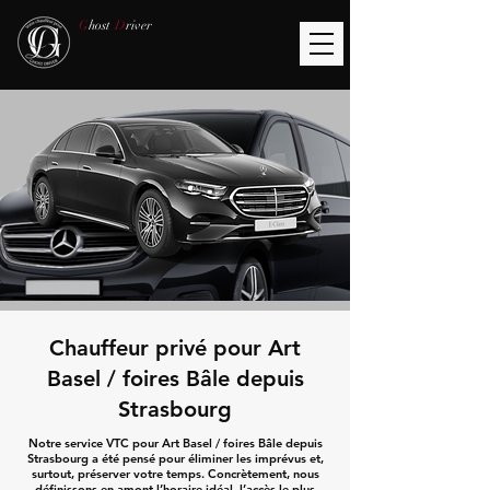
G
host
D
river
Chauffeur privé pour Art
Basel / foires Bâle depuis
Strasbourg
Notre service VTC pour Art Basel / foires Bâle depuis
Strasbourg a été pensé pour éliminer les imprévus et,
surtout, préserver votre temps. Concrètement, nous
définissons en amont l’horaire idéal, l’accès le plus