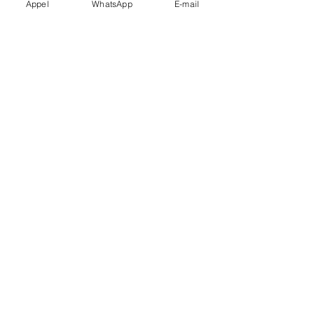
Appel
WhatsApp
E-mail
Carte d’identité/ID valides selon la
destination.
Groupes ?
Multi‑véhicules mobilisables.
Arrêts multiples ?
Possibles, prévoyez‑les lors du
devis.