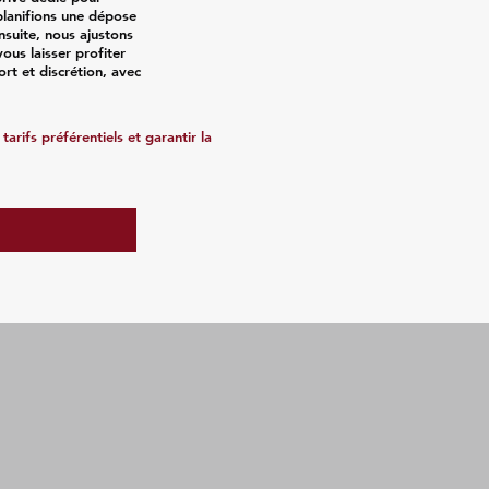
planifions une dépose
nsuite, nous ajustons
 vous laisser profiter
ort et discrétion, avec
arifs préférentiels et garantir la