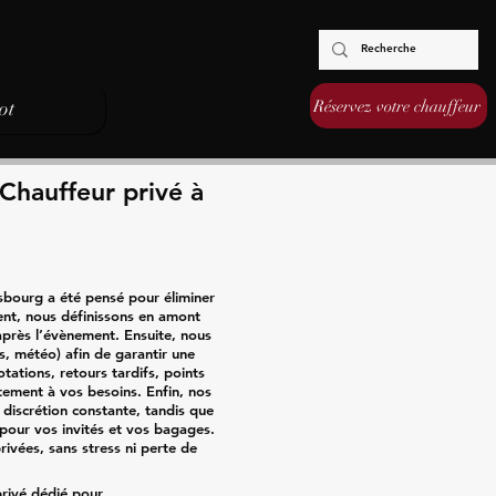
Réservez votre chauffeur
ot
 Chauffeur privé à
sbourg a été pensé pour éliminer
ent, nous définissons en amont
e après l’évènement. Ensuite, nous
s, météo) afin de garantir une
tations, retours tardifs, points
ctement à vos besoins. Enfin, nos
 discrétion constante, tandis que
 pour vos invités et vos bagages.
rivées, sans stress ni perte de
privé dédié pour