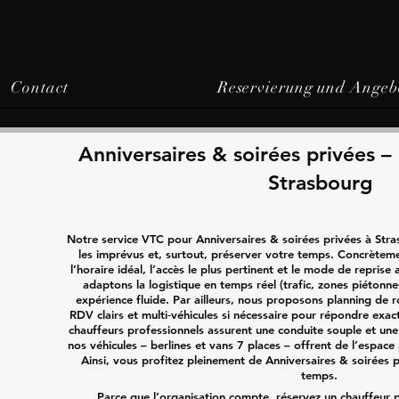
Contact
Reservierung und Angeb
Anniversaires & soirées privées –
Strasbourg
Notre service VTC pour Anniversaires & soirées privées à Stra
les imprévus et, surtout, préserver votre temps. Concrètem
l’horaire idéal, l’accès le plus pertinent et le mode de repris
adaptons la logistique en temps réel (trafic, zones piétonne
expérience fluide. Par ailleurs, nous proposons planning de ro
RDV clairs et multi‑véhicules si nécessaire pour répondre exa
chauffeurs professionnels assurent une conduite souple et une
nos véhicules – berlines et vans 7 places – offrent de l’espace
Ainsi, vous profitez pleinement de Anniversaires & soirées p
temps.
Parce que l’organisation compte, réservez un chauffeur 