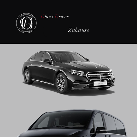
G
host
D
river
Zuhause