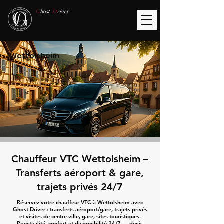
G
host
D
river
Wettolsheim
Chauffeur VTC Wettolsheim –
Transferts aéroport & gare,
trajets privés 24/7
Réservez votre chauffeur VTC à Wettolsheim avec
Ghost Driver : transferts aéroport/gare, trajets privés
et visites de centre-ville, gare, sites touristiques.
Ponctualité, confort et disponibilité 24/7 — devis