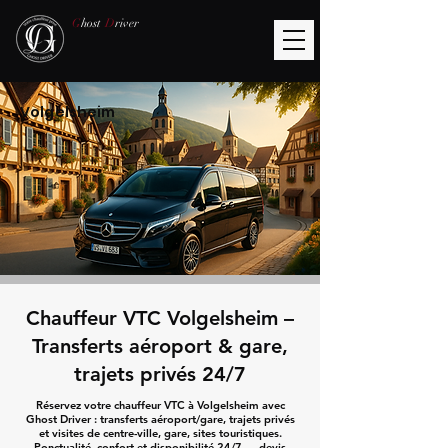
G
host
D
river
Volgelsheim
Chauffeur VTC Volgelsheim –
Transferts aéroport & gare,
trajets privés 24/7
Réservez votre chauffeur VTC à Volgelsheim avec
Ghost Driver : transferts aéroport/gare, trajets privés
et visites de centre-ville, gare, sites touristiques.
Ponctualité, confort et disponibilité 24/7 — devis