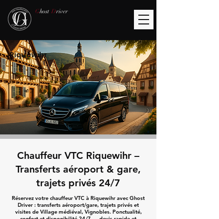
G
host
D
river
Riquewihr
Chauffeur VTC Riquewihr –
Transferts aéroport & gare,
trajets privés 24/7
Réservez votre chauffeur VTC à Riquewihr avec Ghost
Driver : transferts aéroport/gare, trajets privés et
visites de Village médiéval, Vignobles. Ponctualité,
confort et disponibilité 24/7 — devis rapide et