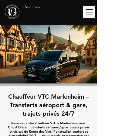
G
host
D
river
Marlenheim
Chauffeur VTC Marlenheim –
Transferts aéroport & gare,
trajets privés 24/7
Réservez votre chauffeur VTC à Marlenheim avec
Ghost Driver : transferts aéroport/gare, trajets privés
et visites de Route des Vins. Ponctualité, confort et
disponibilité 24/7 — devis rapide et réservation par