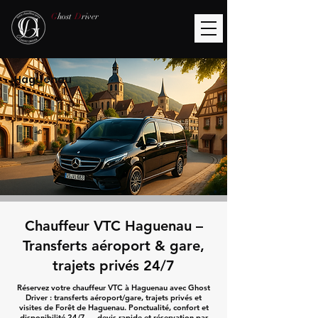
G
host
D
river
Haguenau
Chauffeur VTC Haguenau –
Transferts aéroport & gare,
trajets privés 24/7
Réservez votre chauffeur VTC à Haguenau avec Ghost
Driver : transferts aéroport/gare, trajets privés et
visites de Forêt de Haguenau. Ponctualité, confort et
disponibilité 24/7 — devis rapide et réservation par