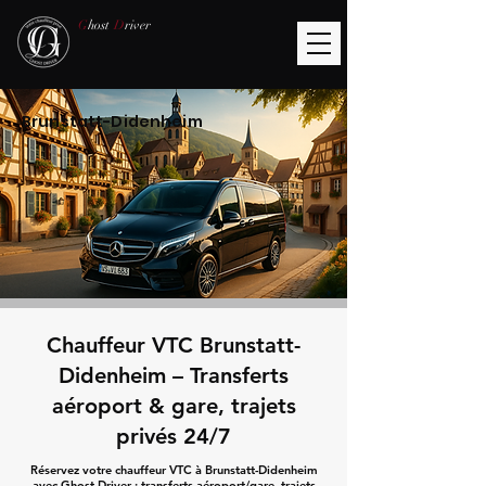
G
host
D
river
Brunstatt-Didenheim
Chauffeur VTC Brunstatt-
Didenheim – Transferts
aéroport & gare, trajets
privés 24/7
Réservez votre chauffeur VTC à Brunstatt-Didenheim
avec Ghost Driver : transferts aéroport/gare, trajets