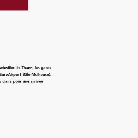
chwiller-lès-Thann, les gares
 EuroAirport Bâle‑Mulhouse).
fs clairs pour une arrivée