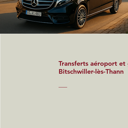
Transferts aéroport et
Bitschwiller-lès-Thann