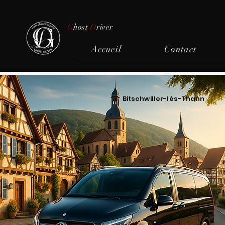
G
host
D
river
Accueil
Contact
Bitschwiller-lès-Thann