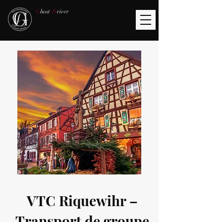
G
host
D
river
VTC Riquewihr –
Transport de groupe