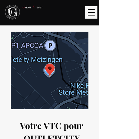
G
host
D
river
Votre VTC pour
OUTLETCITY