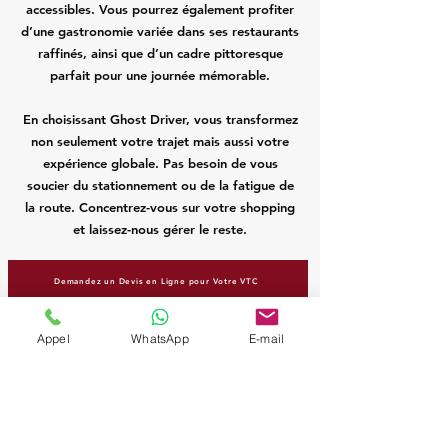
accessibles. Vous pourrez également profiter
d’une gastronomie variée dans ses restaurants
raffinés, ainsi que d’un cadre pittoresque
parfait pour une journée mémorable.
En choisissant Ghost Driver, vous transformez
non seulement votre trajet mais aussi votre
expérience globale. Pas besoin de vous
soucier du stationnement ou de la fatigue de
la route. Concentrez-vous sur votre shopping
et laissez-nous gérer le reste.
Demandez un Devis en Ligne pour Votre VTC
Ghost Driver - Votre partenaire de
Appel
WhatsApp
E-mail
confiance pour vos déplacements
longue distance et vos trajets vers
OUTLETCITY Metzingen.
Réservez dès maintenant votre VTC