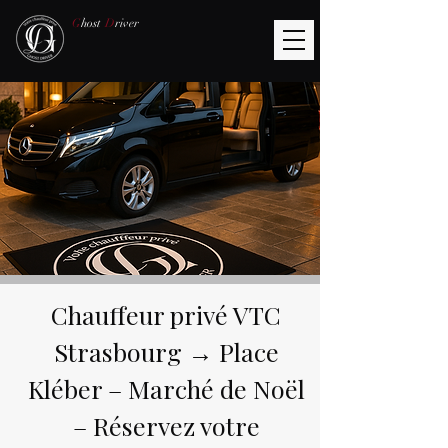
G
host
D
river
Chauffeur privé VTC
Strasbourg → Place
Kléber – Marché de Noël
– Réservez votre