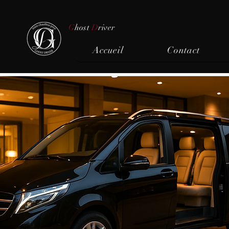
G
host
D
river
Accueil
Contact