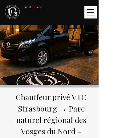
G
host
D
river
Chauffeur privé VTC
Strasbourg → Parc
naturel régional des
Vosges du Nord –