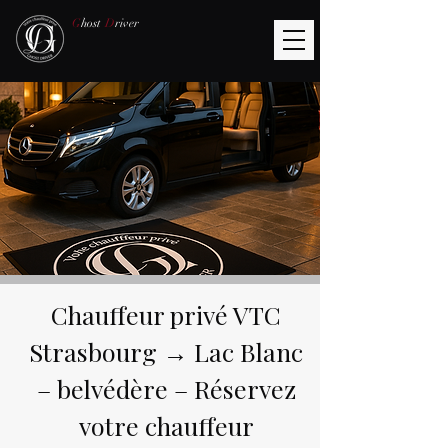
G
host
D
river
Chauffeur privé VTC
Strasbourg → Lac Blanc
– belvédère – Réservez
votre chauffeur