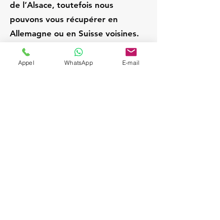
de l’Alsace, toutefois nous
pouvons vous récupérer en
Allemagne ou en Suisse voisines.
Appel
WhatsApp
E-mail
Rust (Europa‑Park)
Allemagne
Chauffeur privé / VTC
expérimenté; Service VIP
et discret; Attente sur
place pendant la visite;
Départs Strasbourg /
Alsace; Navette aéroport
sur demande (SXB,
BSL/MLH, FRA, ZRH);
Véhicules Mercedes