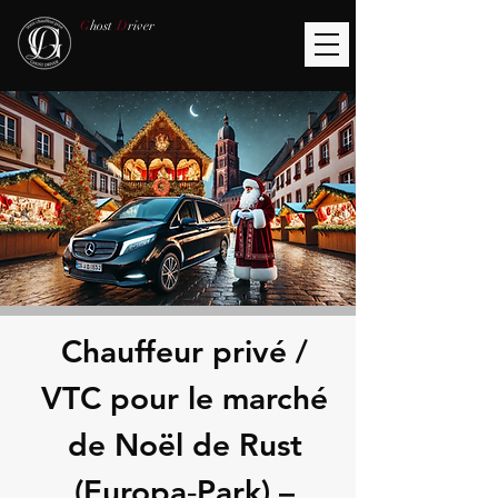
G
host
D
river
Chauffeur privé /
VTC pour le marché
de Noël de Rust
(Europa‑Park) –