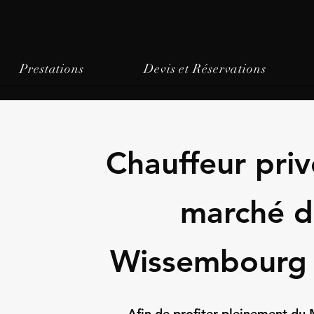
Prestations
Devis et Réservations
Chauffeur priv
marché d
Wissembourg 
Afin de profiter pleinement d