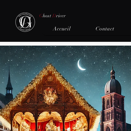
G
host
D
river
Accueil
Contact