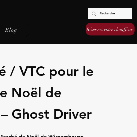
Réservez votre chauffeur
Blog
é / VTC pour le
e Noël de
– Ghost Driver
u Marché de Noël de Wissembourg