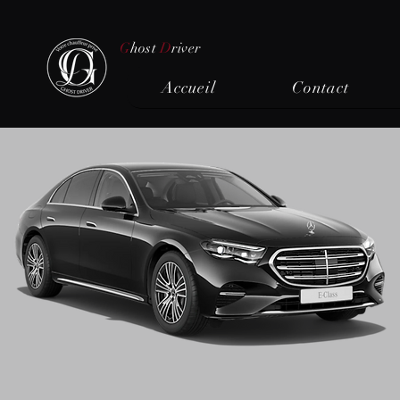
G
host
D
river
Accueil
Contact