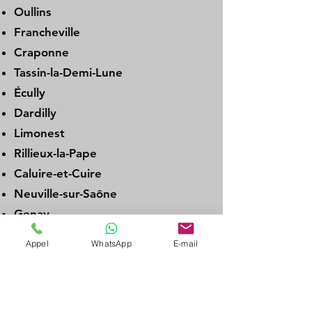
Oullins
Francheville
Craponne
Tassin-la-Demi-Lune
Écully
Dardilly
Limonest
Rillieux-la-Pape
Caluire-et-Cuire
Neuville-sur-Saône
Genay
Albigny-sur-Saône
Appel
WhatsApp
E-mail
Couzon-au-Mont-d’Or
La Tour-de-Salvagny
Charbonnières-les-Bains