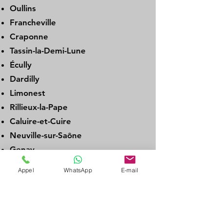
Oullins
Francheville
Craponne
Tassin-la-Demi-Lune
Écully
Dardilly
Limonest
Rillieux-la-Pape
Caluire-et-Cuire
Neuville-sur-Saône
Genay
Albigny-sur-Saône
Appel
WhatsApp
E-mail
Couzon-au-Mont-d’Or
La Tour-de-Salvagny
Charbonnières-les-Bains