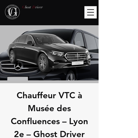
G
host
D
river
Chauffeur VTC à
Musée des
Confluences – Lyon
2e – Ghost Driver