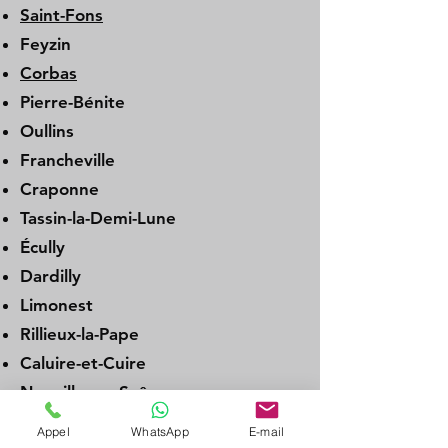
Saint-Fons
Feyzin
Corbas
Pierre-Bénite
Oullins
Francheville
Craponne
Tassin-la-Demi-Lune
Écully
Dardilly
Limonest
Rillieux-la-Pape
Caluire-et-Cuire
Neuville-sur-Saône
Genay
Appel
WhatsApp
E-mail