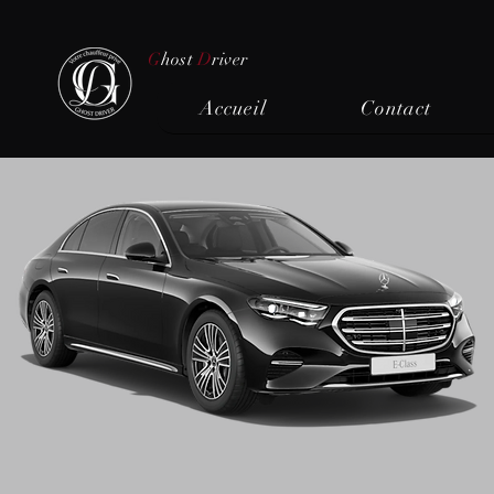
G
host
D
river
Accueil
Contact