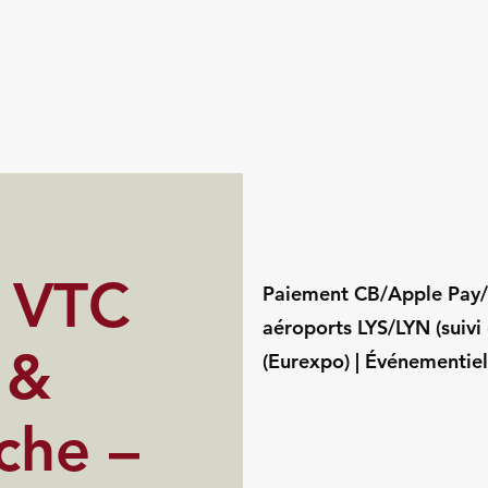
s VTC
Paiement CB/Apple Pay/G
aéroports LYS/LYN (suivi 
 &
(Eurexpo) | Événementi
che –