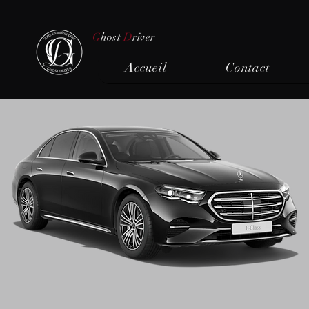
G
host
D
river
Accueil
Contact