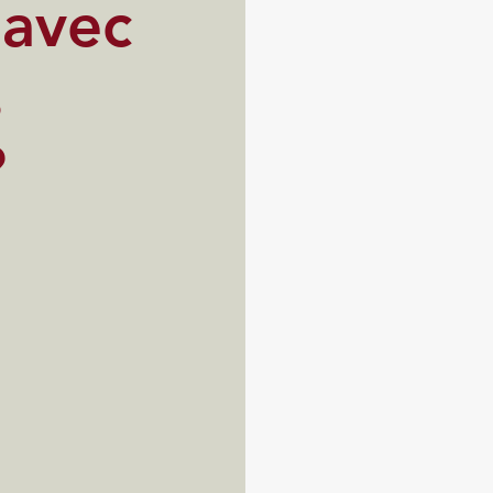
 avec
s
?