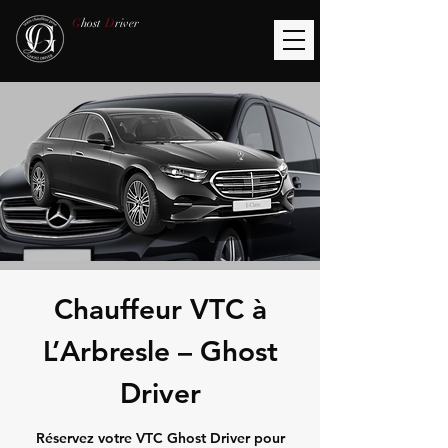
G
host
D
river
Chauffeur VTC à
L’Arbresle – Ghost
Driver
Réservez votre VTC Ghost Driver pour