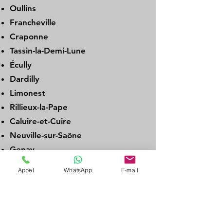
Oullins
Francheville
Craponne
Tassin-la-Demi-Lune
Écully
Dardilly
Limonest
Rillieux-la-Pape
Caluire-et-Cuire
Neuville-sur-Saône
Genay
Albigny-sur-Saône
Appel
WhatsApp
E-mail
Couzon-au-Mont-d’Or
La Tour-de-Salvagny
Charbonnières-les-Bains