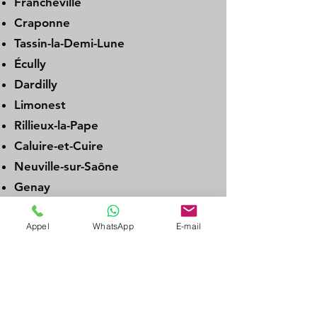
Francheville
Craponne
Tassin-la-Demi-Lune
Écully
Dardilly
Limonest
Rillieux-la-Pape
Caluire-et-Cuire
Neuville-sur-Saône
Genay
Albigny-sur-Saône
Appel
WhatsApp
E-mail
Couzon-au-Mont-d’Or
La Tour-de-Salvagny
Charbonnières-les-Bains
L’Arbresle
Brignais