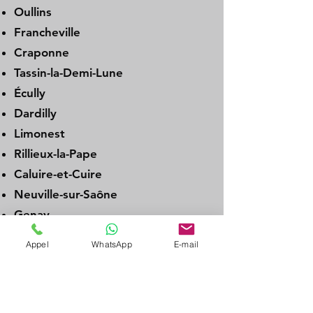
Oullins
Francheville
Craponne
Tassin-la-Demi-Lune
Écully
Dardilly
Limonest
Rillieux-la-Pape
Caluire-et-Cuire
Neuville-sur-Saône
Genay
Albigny-sur-Saône
Appel
WhatsApp
E-mail
Couzon-au-Mont-d’Or
La Tour-de-Salvagny
Charbonnières-les-Bains