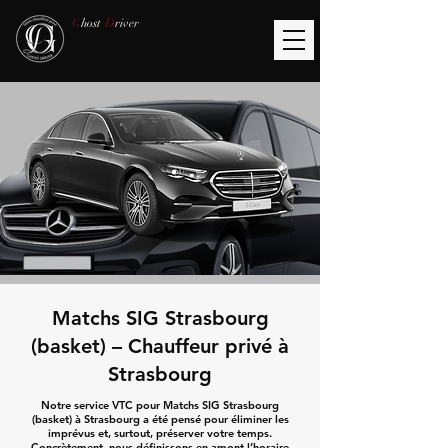
G
host
D
river
Matchs SIG Strasbourg
(basket) – Chauffeur privé à
Strasbourg
Notre service VTC pour Matchs SIG Strasbourg
(basket) à Strasbourg a été pensé pour éliminer les
imprévus et, surtout, préserver votre temps.
Concrètement, nous définissons en amont l’horaire