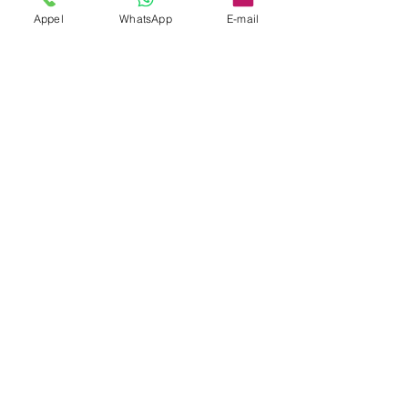
Les routes sont-elles fermées ?
Appel
WhatsApp
E-mail
Nous anticipons les restrictions et
définissons des points RDV efficaces.
Retour après l’évènement ?
Programmé à l’horaire convenu.
Paiement CB ?
Oui, accepté.