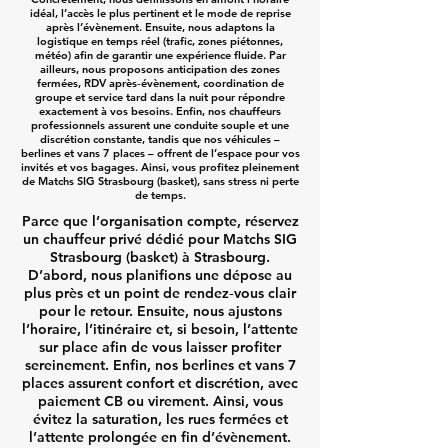
idéal, l’accès le plus pertinent et le mode de reprise
après l’évènement. Ensuite, nous adaptons la
logistique en temps réel (trafic, zones piétonnes,
météo) afin de garantir une expérience fluide. Par
ailleurs, nous proposons anticipation des zones
fermées, RDV après‑évènement, coordination de
groupe et service tard dans la nuit pour répondre
exactement à vos besoins. Enfin, nos chauffeurs
professionnels assurent une conduite souple et une
discrétion constante, tandis que nos véhicules –
berlines et vans 7 places – offrent de l’espace pour vos
invités et vos bagages. Ainsi, vous profitez pleinement
de Matchs SIG Strasbourg (basket), sans stress ni perte
de temps.
Parce que l’organisation compte, réservez
un chauffeur privé dédié pour Matchs SIG
Strasbourg (basket) à Strasbourg.
D’abord, nous planifions une dépose au
plus près et un point de rendez‑vous clair
pour le retour. Ensuite, nous ajustons
l’horaire, l’itinéraire et, si besoin, l’attente
sur place afin de vous laisser profiter
sereinement. Enfin, nos berlines et vans 7
places assurent confort et discrétion, avec
paiement CB ou virement. Ainsi, vous
évitez la saturation, les rues fermées et
l’attente prolongée en fin d’évènement.