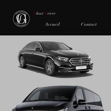
G
host
D
river
Accueil
Contact