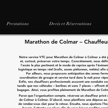
Prestations
Devis et Réservations
Marathon de Colmar – Chauffeur
Notre service VTC pour Marathon de Colmar à Colmar a été p
et, surtout, préserver votre temps. Concrètement, nous défin
l’accès le plus pertinent et le mode de reprise après l’évène
logistique en temps réel (trafic, zones piétonnes, météo) afin 
Par ailleurs, nous proposons anticipation des zones fe
coordination de groupe et service tard dans la nuit pour rép
Enfin, nos chauffeurs professionnels assurent une conduite so
tandis que nos véhicules – berlines et vans 7 places – offrent d
bagages. Ainsi, vous profitez pleinement de Marathon de Colma
Parce que l’organisation compte, réservez un chauffeur priv
de Colmar à Colmar. D’abord, nous planifions une dépose au 
de rendez‑vous clair pour le retour. Ensuite, nous ajustons l’horai
besoin, l’attente sur place afin de vous laisser profiter ser