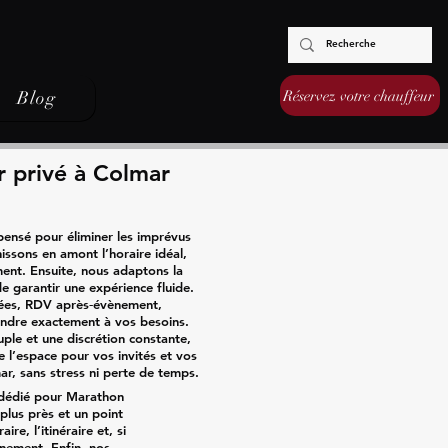
Réservez votre chauffeur
Blog
 privé à Colmar
ensé pour éliminer les imprévus
issons en amont l’horaire idéal,
ment. Ensuite, nous adaptons la
de garantir une expérience fluide.
rmées, RDV après‑évènement,
ondre exactement à vos besoins.
uple et une discrétion constante,
e l’espace pour vos invités et vos
r, sans stress ni perte de temps.
é dédié pour Marathon
plus près et un point
re, l’itinéraire et, si
einement. Enfin, nos