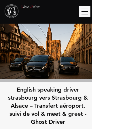
G
host
D
river
English speaking driver
strasbourg vers Strasbourg &
Alsace – Transfert aéroport,
suivi de vol & meet & greet -
Ghost Driver