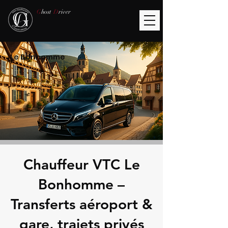
G
host
D
river
Le Bonhomme
Chauffeur VTC Le
Bonhomme –
Transferts aéroport &
gare, trajets privés