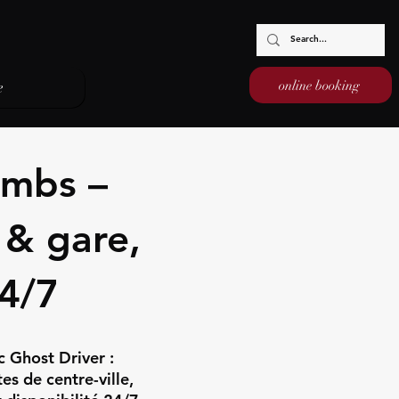
online booking
e
embs –
 & gare,
24/7
 Ghost Driver :
tes de centre-ville,