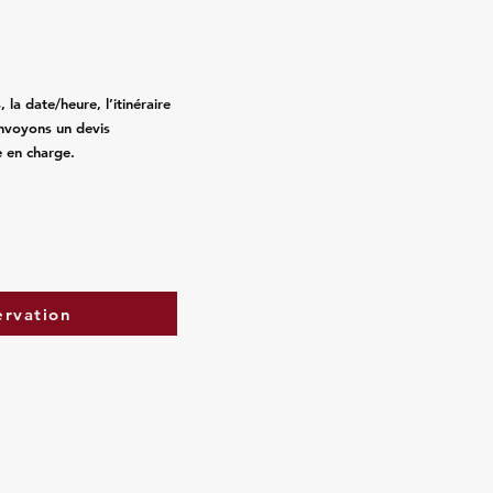
la date/heure, l’itinéraire
nvoyons un devis
e en charge.
ervation