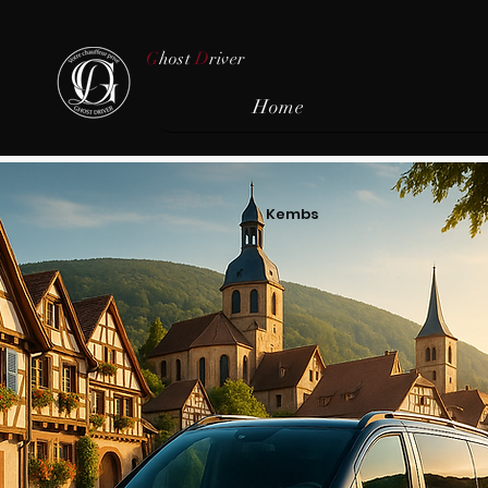
G
host
D
river
Home
Kembs