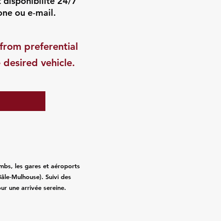
t disponibilité 24/7
one ou e‑mail.
from preferential
 desired vehicle.
mbs, les gares et aéroports
âle‑Mulhouse). Suivi des
pour une arrivée sereine.