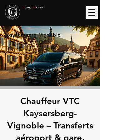
G
host
D
river
Kaysersberg-Vignoble
Chauffeur VTC
Kaysersberg-
Vignoble – Transferts
aéroport & gare,