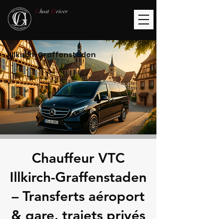
G
host
D
river
Illkirch-Graffenstaden
Chauffeur VTC
Illkirch-Graffenstaden
– Transferts aéroport
& gare, trajets privés