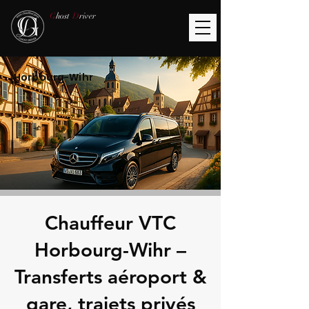
G
host
D
river
Horbourg-Wihr
Chauffeur VTC
Horbourg-Wihr –
Transferts aéroport &
gare, trajets privés