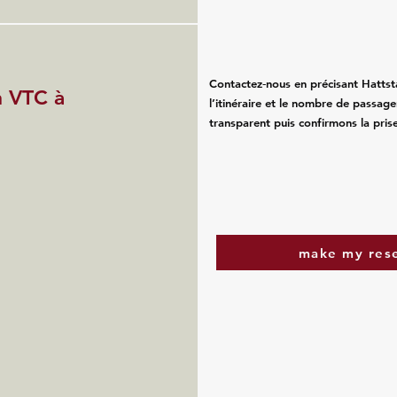
Contactez‑nous en précisant Hattsta
n VTC à
l’itinéraire et le nombre de passa
transparent puis confirmons la pris
make my res