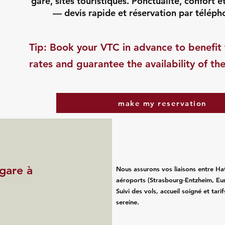
gare, sites touristiques. Ponctualité, confort e
— devis rapide et réservation par téléph
​Tip: Book your VTC in advance to benefit 
rates and guarantee the availability of the
make my reservation
 gare à
Nous assurons vos liaisons entre Hat
aéroports (Strasbourg‑Entzheim, Eu
Suivi des vols, accueil soigné et tari
sereine.