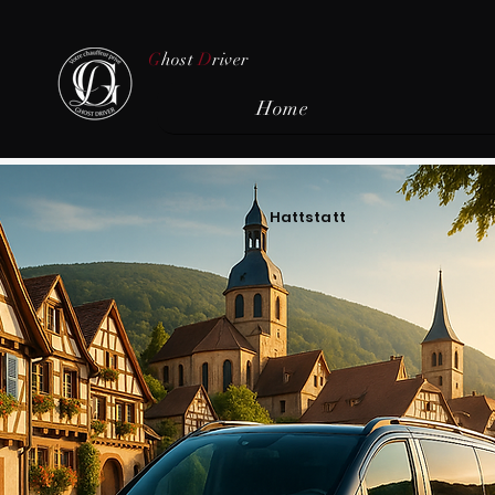
G
host
D
river
Home
Hattstatt