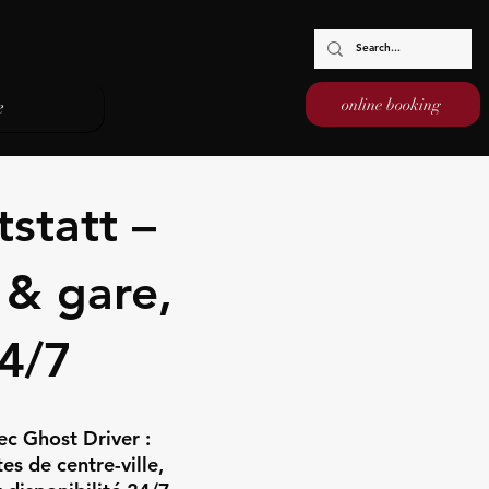
online booking
e
statt –
 & gare,
24/7
ec Ghost Driver :
tes de centre-ville,