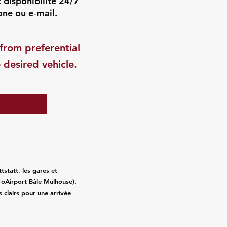
t disponibilité 24/7
one ou e‑mail.
from preferential
 desired vehicle.
tstatt, les gares et
roAirport Bâle‑Mulhouse).
fs clairs pour une arrivée