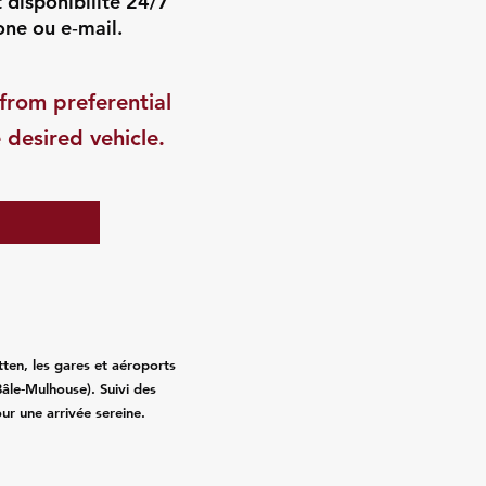
t disponibilité 24/7
one ou e‑mail.
from preferential
 desired vehicle.
ten, les gares et aéroports
âle‑Mulhouse). Suivi des
pour une arrivée sereine.