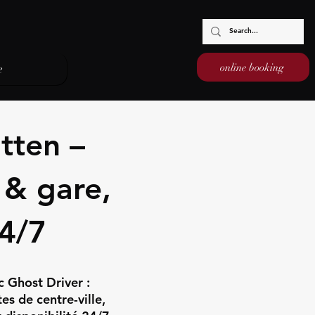
online booking
e
tten –
 & gare,
24/7
c Ghost Driver :
tes de centre-ville,