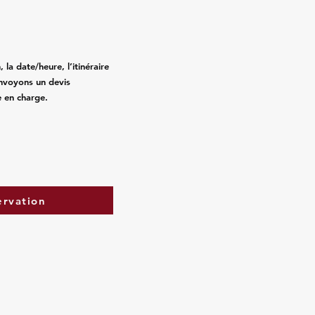
la date/heure, l’itinéraire
nvoyons un devis
e en charge.
ervation