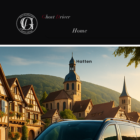
G
host
D
river
Home
Hatten