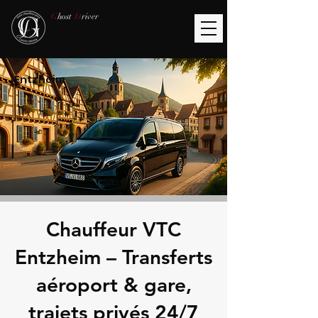
G
host
D
river
Entzheim
Chauffeur VTC
Entzheim – Transferts
aéroport & gare,
trajets privés 24/7