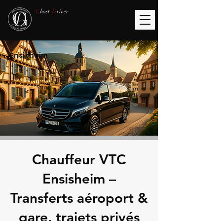
G
host
D
river
Ensisheim
Chauffeur VTC
Ensisheim –
Transferts aéroport &
gare, trajets privés