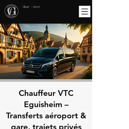
G
host
D
river
Eguisheim
Chauffeur VTC
Eguisheim –
Transferts aéroport &
gare, trajets privés