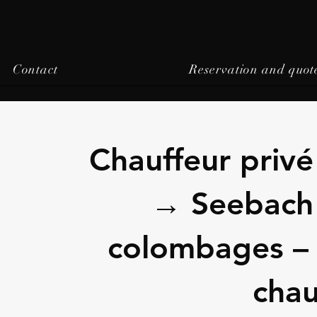
Contact
Reservation and quot
Chauffeur priv
→ Seebach 
colombages – 
chau