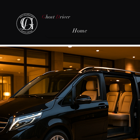
G
host
D
river
Home