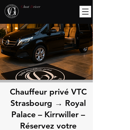
G
host
D
river
Chauffeur privé VTC
Strasbourg → Royal
Palace – Kirrwiller –
Réservez votre