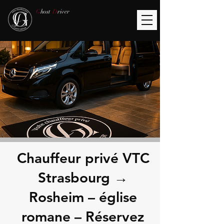
G
host
D
river
Chauffeur privé VTC
Strasbourg →
Rosheim – église
romane – Réservez