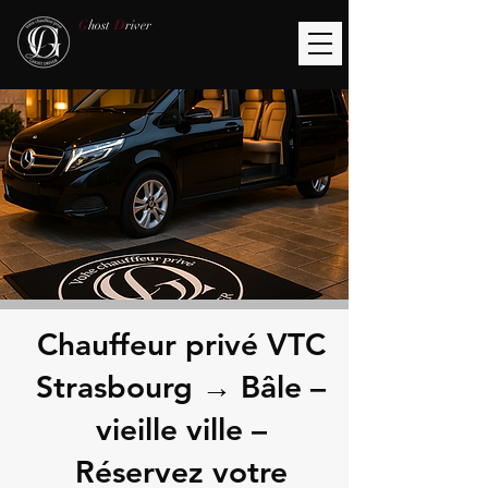
G
host
D
river
Chauffeur privé VTC
Strasbourg → Bâle –
vieille ville –
Réservez votre