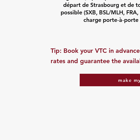
départ de Strasbourg et de to
possible (SXB, BSL/MLH, FRA, Z
charge porte‑à‑porte 
​Tip: Book your VTC in advance
rates and guarantee the availab
make my