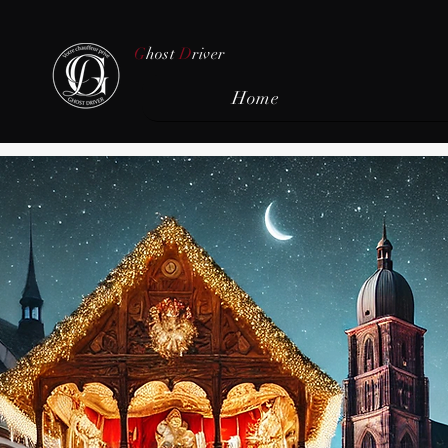
G
host
D
river
Home