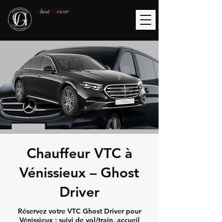
G
host
D
river
Chauffeur VTC à
Vénissieux – Ghost
Driver
Réservez votre VTC Ghost Driver pour
Vénissieux : suivi de vol/train, accueil